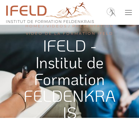
HOME
VIDÉOS
PRÉSENTATION
VIDÉO DE LA FORMATION IFELD
IFELD -
Institut de
Formation
FELDENKRA
IS