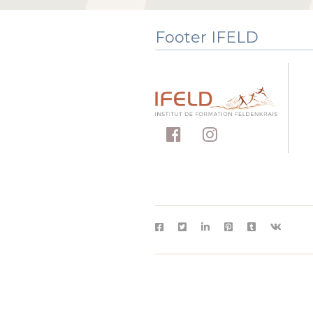
Footer IFELD