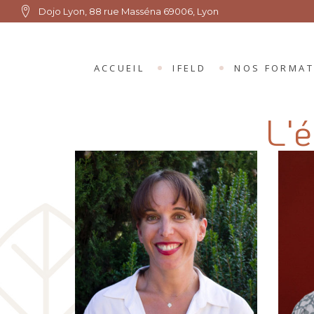
Dojo Lyon, 88 rue Masséna 69006, Lyon
ACCUEIL
IFELD
NOS FORMAT
L'
PRÉSENTATION D’IFELD
CURSUS 2027
ANNUAIRE IFELD DES PR
CURSUS 2025
FELDENKRAIS
CURSUS 2022
CURSUS 2021
CURSUS 2019
FORMATIONS