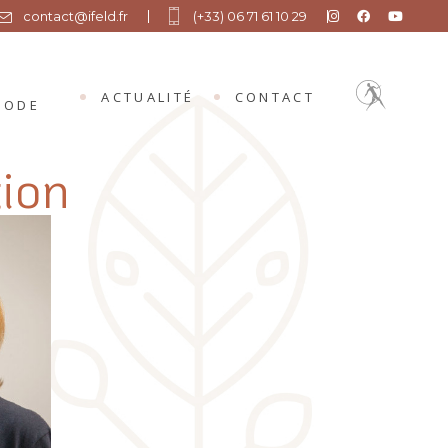
contact@ifeld.fr
(+33) 06 71 61 10 29
ACTUALITÉ
CONTACT
HODE
ion
ÉTHODE FELDENKRAIS
UCATION SOMATIQUE
PS D’APPLICATION
RAPHIE DE MOSHE FELDENKRAIS
IOGRAPHIE