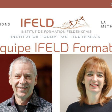
LA
IONS
MÉT
INSTITUT DE FORMATION FELDENKRAIS
équipe IFELD Format
 – 2030
LA M
ATICIENS
 – 2028
L’ÉD
 – 2026
CHAM
 – 2024
BIOG
 – 2023
BIBL
 COURTES