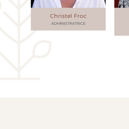
Christel Froc
ADMINISTRATRICE