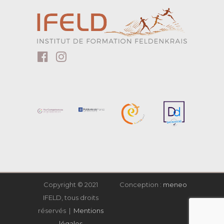
Copyright © 2021
Conception :
meneo
IFELD, tous droits
réservés |
Mentions
légales