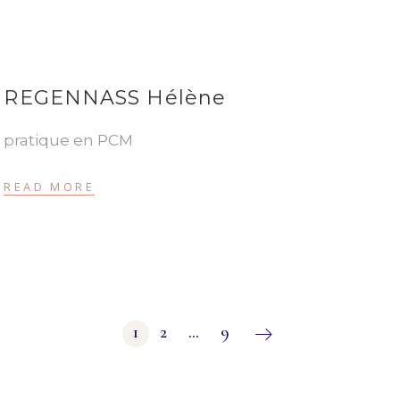
REGENNASS Hélène
pratique en PCM
READ MORE
Pagination
1
2
…
9
des
publications